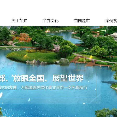
关于芊卉
芊卉文化
苗圃超市
案例