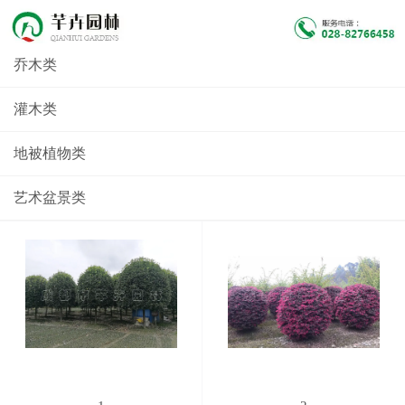
乔木类
灌木类
地被植物类
艺术盆景类